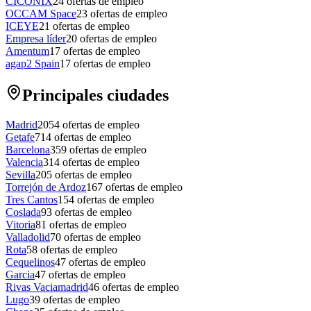
CICONIX
24
ofertas de empleo
OCCAM Space
23
ofertas de empleo
ICEYE
21
ofertas de empleo
Empresa líder
20
ofertas de empleo
Amentum
17
ofertas de empleo
agap2 Spain
17
ofertas de empleo
Principales ciudades
Madrid
2054
ofertas de empleo
Getafe
714
ofertas de empleo
Barcelona
359
ofertas de empleo
Valencia
314
ofertas de empleo
Sevilla
205
ofertas de empleo
Torrejón de Ardoz
167
ofertas de empleo
Tres Cantos
154
ofertas de empleo
Coslada
93
ofertas de empleo
Vitoria
81
ofertas de empleo
Valladolid
70
ofertas de empleo
Rota
58
ofertas de empleo
Cequelinos
47
ofertas de empleo
Garcia
47
ofertas de empleo
Rivas Vaciamadrid
46
ofertas de empleo
Lugo
39
ofertas de empleo