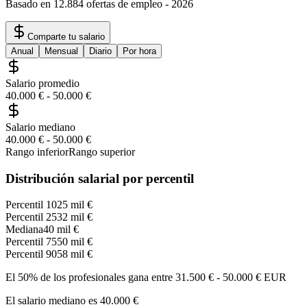
Basado en 12.884 ofertas de empleo
-
2026
Comparte tu salario
Anual
Mensual
Diario
Por hora
Salario promedio
40.000 €
-
50.000 €
Salario mediano
40.000 €
-
50.000 €
Rango inferior
Rango superior
Distribución salarial por percentil
Percentil 10
25 mil €
Percentil 25
32 mil €
Mediana
40 mil €
Percentil 75
50 mil €
Percentil 90
58 mil €
El 50% de los profesionales gana entre
31.500 €
-
50.000 €
EUR
El salario mediano es
40.000 €