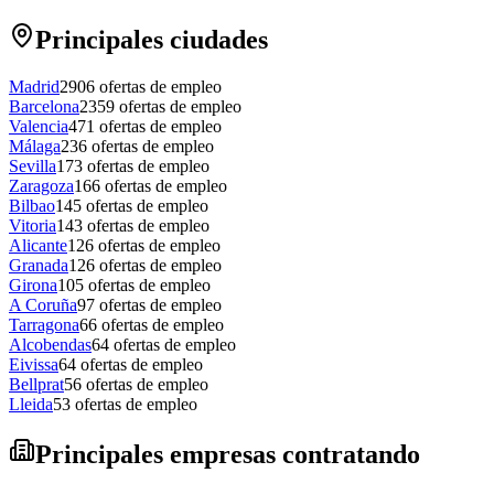
Principales ciudades
Madrid
2906
ofertas de empleo
Barcelona
2359
ofertas de empleo
Valencia
471
ofertas de empleo
Málaga
236
ofertas de empleo
Sevilla
173
ofertas de empleo
Zaragoza
166
ofertas de empleo
Bilbao
145
ofertas de empleo
Vitoria
143
ofertas de empleo
Alicante
126
ofertas de empleo
Granada
126
ofertas de empleo
Girona
105
ofertas de empleo
A Coruña
97
ofertas de empleo
Tarragona
66
ofertas de empleo
Alcobendas
64
ofertas de empleo
Eivissa
64
ofertas de empleo
Bellprat
56
ofertas de empleo
Lleida
53
ofertas de empleo
Principales empresas contratando