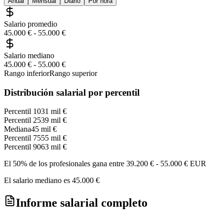
Anual
Mensual
Diario
Por hora
Salario promedio
45.000 €
-
55.000 €
Salario mediano
45.000 €
-
55.000 €
Rango inferior
Rango superior
Distribución salarial por percentil
Percentil 10
31 mil €
Percentil 25
39 mil €
Mediana
45 mil €
Percentil 75
55 mil €
Percentil 90
63 mil €
El 50% de los profesionales gana entre
39.200 €
-
55.000 €
EUR
El salario mediano es
45.000 €
Informe salarial completo