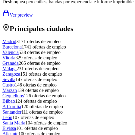
Desbloquea percentiles, bandas por experiencia e informe imprimible 
Ver preview
Principales ciudades
Madrid
3171
ofertas de empleo
Barcelona
1741
ofertas de empleo
Valencia
538
ofertas de empleo
Vitoria
329
ofertas de empleo
Granada
265
ofertas de empleo
Málaga
231
ofertas de empleo
Zaragoza
151
ofertas de empleo
Sevilla
147
ofertas de empleo
Castro
146
ofertas de empleo
Marzan
139
ofertas de empleo
Cequelinos
126
ofertas de empleo
Bilbao
124
ofertas de empleo
A Coruña
120
ofertas de empleo
Santander
111
ofertas de empleo
León
107
ofertas de empleo
Santa Maria
104
ofertas de empleo
Eivissa
101
ofertas de empleo
Alicante
100
ofertas de empleo