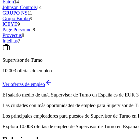
Eaton
14
Johnson Controls
14
GRUPO NS
11
Grupo Bimbo
9
ICEYE
9
Page Personnel
8
Provectus
8
Intellias
7
Supervisor de Turno
10.003
ofertas de empleo
Ver ofertas de empleo
El salario medio de un/a Supervisor de Turno en España es de EUR 3
Las ciudades con más oportunidades de empleo para Supervisor de Turn
Los principales empleadores para puestos de Supervisor de Turno 
Explora 10.003 ofertas de empleo de Supervisor de Turno en España en