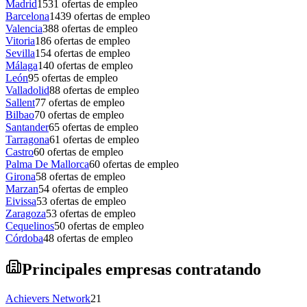
Madrid
1531
ofertas de empleo
Barcelona
1439
ofertas de empleo
Valencia
388
ofertas de empleo
Vitoria
186
ofertas de empleo
Sevilla
154
ofertas de empleo
Málaga
140
ofertas de empleo
León
95
ofertas de empleo
Valladolid
88
ofertas de empleo
Sallent
77
ofertas de empleo
Bilbao
70
ofertas de empleo
Santander
65
ofertas de empleo
Tarragona
61
ofertas de empleo
Castro
60
ofertas de empleo
Palma De Mallorca
60
ofertas de empleo
Girona
58
ofertas de empleo
Marzan
54
ofertas de empleo
Eivissa
53
ofertas de empleo
Zaragoza
53
ofertas de empleo
Cequelinos
50
ofertas de empleo
Córdoba
48
ofertas de empleo
Principales empresas contratando
Achievers Network
21