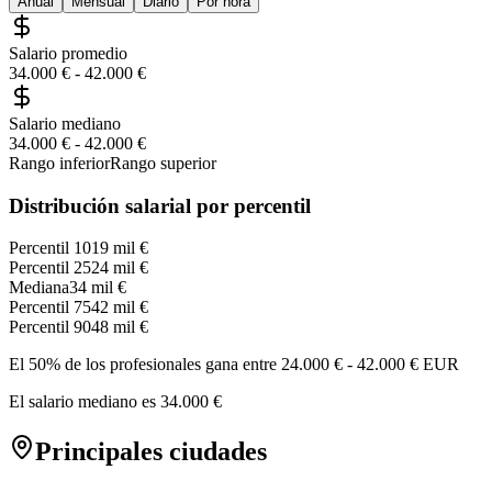
Anual
Mensual
Diario
Por hora
Salario promedio
34.000 €
-
42.000 €
Salario mediano
34.000 €
-
42.000 €
Rango inferior
Rango superior
Distribución salarial por percentil
Percentil 10
19 mil €
Percentil 25
24 mil €
Mediana
34 mil €
Percentil 75
42 mil €
Percentil 90
48 mil €
El 50% de los profesionales gana entre
24.000 €
-
42.000 €
EUR
El salario mediano es
34.000 €
Principales ciudades