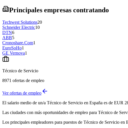
Principales empresas contratando
Techwest Solutions
20
Schneider Electric
10
DTN
6
ABB
5
Cronoshare.Com
1
EuroSoHo
1
GE Vernova
1
Técnico de Servicio
8971
ofertas de empleo
Ver ofertas de empleo
El salario medio de un/a Técnico de Servicio en España es de EUR 2
Las ciudades con más oportunidades de empleo para Técnico de Servic
Los principales empleadores para puestos de Técnico de Servicio e