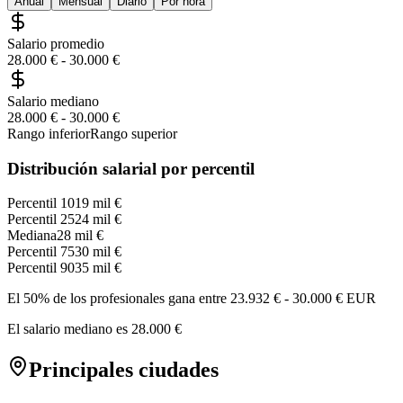
Anual
Mensual
Diario
Por hora
Salario promedio
28.000 €
-
30.000 €
Salario mediano
28.000 €
-
30.000 €
Rango inferior
Rango superior
Distribución salarial por percentil
Percentil 10
19 mil €
Percentil 25
24 mil €
Mediana
28 mil €
Percentil 75
30 mil €
Percentil 90
35 mil €
El 50% de los profesionales gana entre
23.932 €
-
30.000 €
EUR
El salario mediano es
28.000 €
Principales ciudades