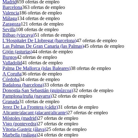
Madrid
659
ofertas de empleo
Barcelona
363
ofertas de empleo
Valencia
186
ofertas de empleo
Málaga
134
ofertas de empleo
Zaragoza
121
ofertas de empleo
Sevilla
108
ofertas de empleo
Bilbao (vizcaya)
51
ofertas de empleo
L'Hospitalet De Llobregat (barcelona)
47
ofertas de empleo
Las Palmas De Gran Canaria (las Palmas)
45
ofertas de empleo
Gijón (asturias)
44
ofertas de empleo
Burgos
42
ofertas de empleo
Valladolid
41
ofertas de empleo
Palma De Mallorca (islas Baleares)
38
ofertas de empleo
A Coruña
36
ofertas de empleo
Córdoba
34
ofertas de empleo
Badalona (barcelona)
33
ofertas de empleo
Donostia-San Sebastián (guipúzcoa)
32
ofertas de empleo
Pamplona/iruña (navarra)
32
ofertas de empleo
Granada
31
ofertas de empleo
Jerez De La Frontera (cádiz)
31
ofertas de empleo
Alicante/alacant (alacant/alicante)
27
ofertas de empleo
Móstoles (madrid)
27
ofertas de empleo
Vigo (pontevedra)
27
ofertas de empleo
Vitoria-Gasteiz (álava)
25
ofertas de empleo
Marbella (málaga)
24
ofertas de empleo