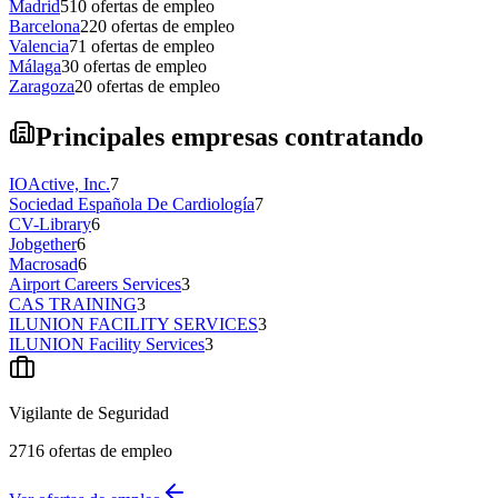
Madrid
510
ofertas de empleo
Barcelona
220
ofertas de empleo
Valencia
71
ofertas de empleo
Málaga
30
ofertas de empleo
Zaragoza
20
ofertas de empleo
Principales empresas contratando
IOActive, Inc.
7
Sociedad Española De Cardiología
7
CV-Library
6
Jobgether
6
Macrosad
6
Airport Careers Services
3
CAS TRAINING
3
ILUNION FACILITY SERVICES
3
ILUNION Facility Services
3
Vigilante de Seguridad
2716
ofertas de empleo