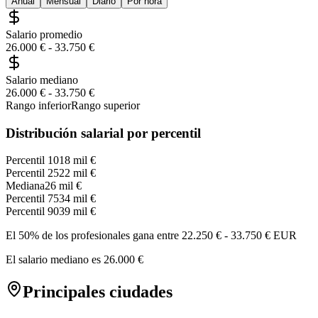
Anual
Mensual
Diario
Por hora
Salario promedio
26.000 €
-
33.750 €
Salario mediano
26.000 €
-
33.750 €
Rango inferior
Rango superior
Distribución salarial por percentil
Percentil 10
18 mil €
Percentil 25
22 mil €
Mediana
26 mil €
Percentil 75
34 mil €
Percentil 90
39 mil €
El 50% de los profesionales gana entre
22.250 €
-
33.750 €
EUR
El salario mediano es
26.000 €
Principales ciudades