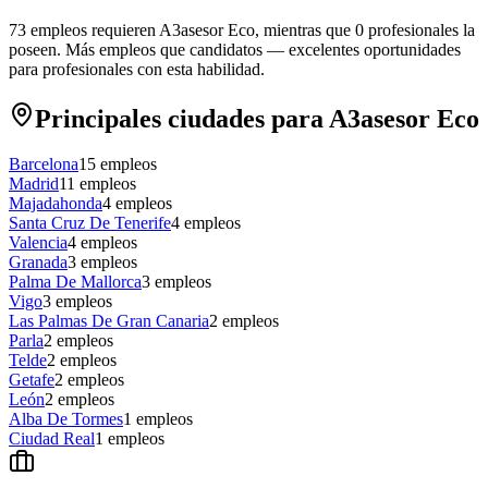
73 empleos requieren A3asesor Eco, mientras que 0 profesionales la
poseen.
Más empleos que candidatos — excelentes oportunidades
para profesionales con esta habilidad.
Principales ciudades para A3asesor Eco
Barcelona
15
empleos
Madrid
11
empleos
Majadahonda
4
empleos
Santa Cruz De Tenerife
4
empleos
Valencia
4
empleos
Granada
3
empleos
Palma De Mallorca
3
empleos
Vigo
3
empleos
Las Palmas De Gran Canaria
2
empleos
Parla
2
empleos
Telde
2
empleos
Getafe
2
empleos
León
2
empleos
Alba De Tormes
1
empleos
Ciudad Real
1
empleos