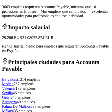
3663 empleos requieren Accounts Payable, mientras que 10
profesionales la poseen.
Más empleos que candidatos — excelentes
oportunidades para profesionales con esta habilidad.
Impacto salarial
29.286
EUR
31.080
32.874
EUR
Rango salarial medio para empleos que requieren Accounts Payable
en España.
Principales ciudades para Accounts
Payable
Barcelona
1314
empleos
Madrid
767
empleos
Valencia
182
empleos
Sevilla
46
empleos
Getafe
45
empleos
Zaragoza
40
empleos
Palma De Mallorca
38
empleos
Málaga
35
empleos