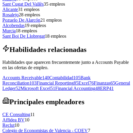
Sant Cugat Del Vallès
35
empleos
Alicante
31
empleos
Rosalejo
28
empleos
Pozuelo De Alarcón
21
empleos
Alcobendas
19
empleos
Murcia
18
empleos
Sant Boi De Llobregat
18
empleos
Habilidades relacionadas
Habilidades que aparecen frecuentemente junto a Accounts Payable
en las ofertas de empleo.
Accounts Receivable
140
Contabilidad
105
Bank
Reconciliation
103
Financial Reporting
85
Excel
76
Finanzas
65
General
Ledger
52
Microsoft Excel
51
Financial Accounting
48
ERP
41
Principales empleadores
CE Consulting
11
Affidea BV
10
Reclut
10
Colegio de Economistas de Valencia - COEV
7