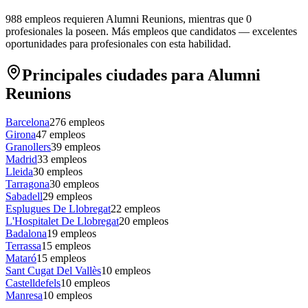
988 empleos requieren Alumni Reunions, mientras que 0
profesionales la poseen.
Más empleos que candidatos — excelentes
oportunidades para profesionales con esta habilidad.
Principales ciudades para Alumni
Reunions
Barcelona
276
empleos
Girona
47
empleos
Granollers
39
empleos
Madrid
33
empleos
Lleida
30
empleos
Tarragona
30
empleos
Sabadell
29
empleos
Esplugues De Llobregat
22
empleos
L'Hospitalet De Llobregat
20
empleos
Badalona
19
empleos
Terrassa
15
empleos
Mataró
15
empleos
Sant Cugat Del Vallès
10
empleos
Castelldefels
10
empleos
Manresa
10
empleos