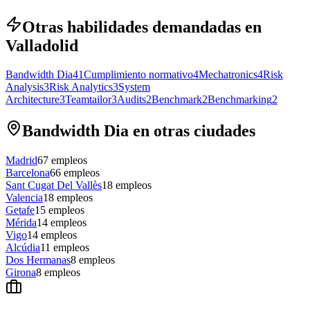
Otras habilidades demandadas en
Valladolid
Bandwidth Dia
41
Cumplimiento normativo
4
Mechatronics
4
Risk
Analysis
3
Risk Analytics
3
System
Architecture
3
Teamtailor
3
Audits
2
Benchmark
2
Benchmarking
2
Bandwidth Dia en otras ciudades
Madrid
67
empleos
Barcelona
66
empleos
Sant Cugat Del Vallès
18
empleos
Valencia
18
empleos
Getafe
15
empleos
Mérida
14
empleos
Vigo
14
empleos
Alcúdia
11
empleos
Dos Hermanas
8
empleos
Girona
8
empleos