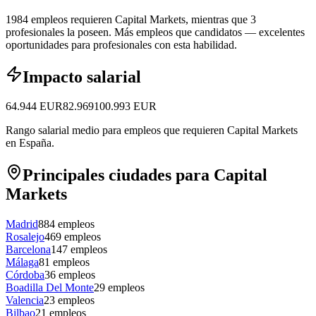
1984 empleos requieren Capital Markets, mientras que 3
profesionales la poseen.
Más empleos que candidatos — excelentes
oportunidades para profesionales con esta habilidad.
Impacto salarial
64.944
EUR
82.969
100.993
EUR
Rango salarial medio para empleos que requieren Capital Markets
en España.
Principales ciudades para Capital
Markets
Madrid
884
empleos
Rosalejo
469
empleos
Barcelona
147
empleos
Málaga
81
empleos
Córdoba
36
empleos
Boadilla Del Monte
29
empleos
Valencia
23
empleos
Bilbao
21
empleos