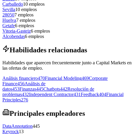
Carballedo
10
empleos
Sevilla
10
empleos
28050
7
empleos
Huelva
7
empleos
Getafe
6
empleos
Vitoria-Gasteiz
6
empleos
Alcobendas
6
empleos
Habilidades relacionadas
Habilidades que aparecen frecuentemente junto a Capital Markets en
las ofertas de empleo.
Análisis financiero
470
Financial Modeling
469
Corporate
Finance
456
Análisis de
datos
453
Finanzas
445
Chatbots
442
Resolución de
problemas
432
Independent Contractor
431
Feedback
404
Financial
Principles
276
Principales empleadores
DataAnnotation
445
Keyrock
13