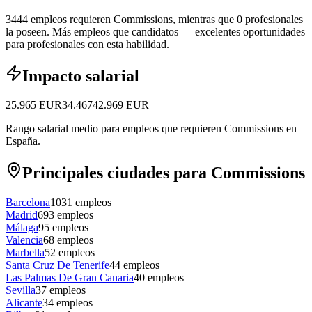
3444 empleos requieren Commissions, mientras que 0 profesionales
la poseen.
Más empleos que candidatos — excelentes oportunidades
para profesionales con esta habilidad.
Impacto salarial
25.965
EUR
34.467
42.969
EUR
Rango salarial medio para empleos que requieren Commissions en
España.
Principales ciudades para Commissions
Barcelona
1031
empleos
Madrid
693
empleos
Málaga
95
empleos
Valencia
68
empleos
Marbella
52
empleos
Santa Cruz De Tenerife
44
empleos
Las Palmas De Gran Canaria
40
empleos
Sevilla
37
empleos
Alicante
34
empleos