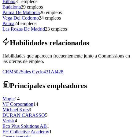
Bilbao
31
empleos
Badalona
29
empleos
Palma De Mallorca
26
empleos
Vega Del Codorno
24
empleos
Palma
24
empleos
Las Rozas De Madrid
23
empleos
Habilidades relacionadas
Habilidades que aparecen frecuentemente junto a Commissions en
las ofertas de empleo.
CRM
502
Sales Cycle
431
AI
428
Principales empleadores
Magic
14
VF Corporation
14
Michael Kors
9
DURAN CARASSO
5
Verisk
4
Eco Plus Solutions AB
1
FH Collective Academy
1