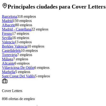
Principales ciudades para Cover Letters
Barcelona
318
empleos
Madrid
159
empleos
Albacete
80
empleos
Madrid - Castellana
22
empleos
Fresno
17
empleos
Sevilla
16
empleos
Valencia
13
empleos
Berklee Valencia
10
empleos
Castelldefels
10
empleos
Torrevieja
7
empleos
Málaga
7
empleos
Alicante
6
empleos
Villaviciosa De Odón
6
empleos
Marbella
5
empleos
Sant Cugat Del Vallès
5
empleos
Cover Letters
898
ofertas de empleo