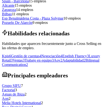
Spain - Barcelona
15
empleos
Alicante
15
empleos
Zaragoza
14
empleos
Bilbao
11
empleos
Esp Benalmádena Costa - Plaza Solymar
10
empleos
Pozuelo De Alarcón
9
empleos
Habilidades relacionadas
Habilidades que aparecen frecuentemente junto a Cross Selling en
las ofertas de empleo.
Kpis
6
Gestión de cuentas
4
Negociación
4
English Fluency
3
Luxury
Retail
3
Ventas
3
Trabajo en equipo
3
Aov
2
Adaptabilidad
2
Bilingual
Communication
2
Principales empleadores
Grupo SIFU
7
Factorial
3
Aguas de Ibiza
2
Aon
2
Melia Hotels International
2