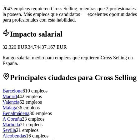
2043 empleos requieren Cross Selling, mientras que 2 profesionales
la poseen.
Más empleos que candidatos — excelentes oportunidades
para profesionales con esta habilidad.
Impacto salarial
32.320
EUR
34.744
37.167
EUR
Rango salarial medio para empleos que requieren Cross Selling en
España.
Principales ciudades para Cross Selling
Barcelona
610
empleos
Madrid
442
empleos
Valencia
62
empleos
Málaga
36
empleos
Benalmádena
30
empleos
A Coruña
23
empleos
Marbella
21
empleos
Sevilla
21
empleos
Alcobendas
16
empleos