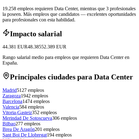
19.258 empleos requieren Data Center, mientras que 3 profesionales
la poseen.
Más empleos que candidatos — excelentes oportunidades
para profesionales con esta habilidad.
Impacto salarial
44.381
EUR
48.385
52.389
EUR
Rango salarial medio para empleos que requieren Data Center en
España.
Principales ciudades para Data Center
Madrid
5127
empleos
Zaragoza
1942
empleos
Barcelona
1474
empleos
Valencia
584
empleos
Vitoria-Gasteiz
352
empleos
Merindad De Sotoscueva
306
empleos
Bilbao
277
empleos
Brea De Aragón
201
empleos
Sant Boi De Llobregat
194
empleos