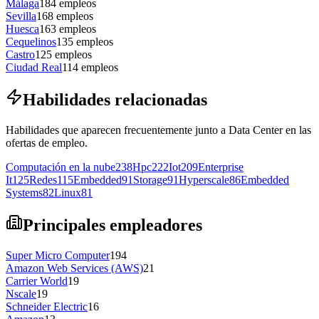
Málaga
184
empleos
Sevilla
168
empleos
Huesca
163
empleos
Cequelinos
135
empleos
Castro
125
empleos
Ciudad Real
114
empleos
Habilidades relacionadas
Habilidades que aparecen frecuentemente junto a Data Center en las
ofertas de empleo.
Computación en la nube
238
Hpc
222
Iot
209
Enterprise
It
125
Redes
115
Embedded
91
Storage
91
Hyperscale
86
Embedded
Systems
82
Linux
81
Principales empleadores
Super Micro Computer
194
Amazon Web Services (AWS)
21
Carrier World
19
Nscale
19
Schneider Electric
16