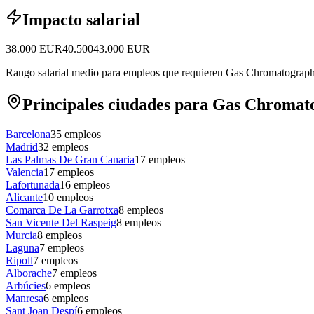
Impacto salarial
38.000
EUR
40.500
43.000
EUR
Rango salarial medio para empleos que requieren Gas Chromatograp
Principales ciudades para Gas Chroma
Barcelona
35
empleos
Madrid
32
empleos
Las Palmas De Gran Canaria
17
empleos
Valencia
17
empleos
Lafortunada
16
empleos
Alicante
10
empleos
Comarca De La Garrotxa
8
empleos
San Vicente Del Raspeig
8
empleos
Murcia
8
empleos
Laguna
7
empleos
Ripoll
7
empleos
Alborache
7
empleos
Arbúcies
6
empleos
Manresa
6
empleos
Sant Joan Despí
6
empleos