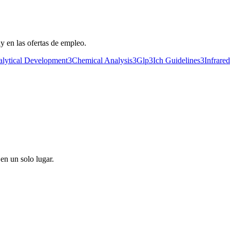
 en las ofertas de empleo.
lytical Development
3
Chemical Analysis
3
Glp
3
Ich Guidelines
3
Infrare
en un solo lugar.