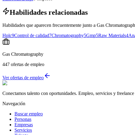
Habilidades relacionadas
Habilidades que aparecen frecuentemente junto a Gas Chromatography
Hplc
9
Control de calidad
7
Chromatography
5
Gmp
5
Raw Materials
4
Ana
Gas Chromatography
447
ofertas de empleo
Ver ofertas de empleo
Conectamos talento con oportunidades. Empleo, servicios y freelance 
Navegación
Buscar empleo
Personas
Empresas
Servicios