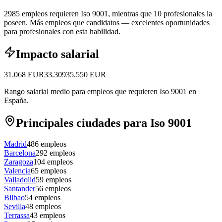
2985 empleos requieren Iso 9001, mientras que 10 profesionales la
poseen.
Más empleos que candidatos — excelentes oportunidades
para profesionales con esta habilidad.
Impacto salarial
31.068
EUR
33.309
35.550
EUR
Rango salarial medio para empleos que requieren Iso 9001 en
España.
Principales ciudades para Iso 9001
Madrid
486
empleos
Barcelona
292
empleos
Zaragoza
104
empleos
Valencia
65
empleos
Valladolid
59
empleos
Santander
56
empleos
Bilbao
54
empleos
Sevilla
48
empleos
Terrassa
43
empleos