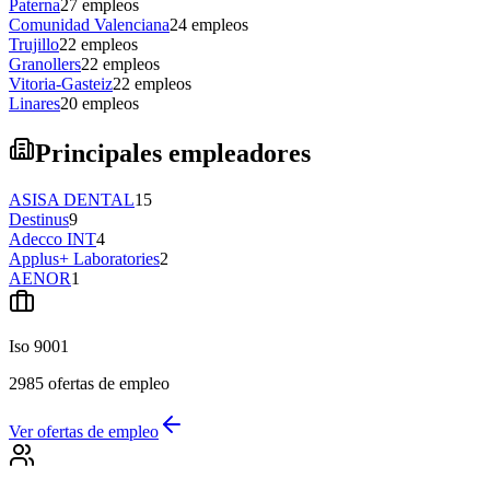
Paterna
27
empleos
Comunidad Valenciana
24
empleos
Trujillo
22
empleos
Granollers
22
empleos
Vitoria-Gasteiz
22
empleos
Linares
20
empleos
Principales empleadores
ASISA DENTAL
15
Destinus
9
Adecco INT
4
Applus+ Laboratories
2
AENOR
1
Iso 9001
2985
ofertas de empleo
Ver ofertas de empleo