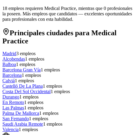
18 empleos requieren Medical Practice, mientras que 0 profesionales
la poseen.
Más empleos que candidatos — excelentes oportunidades
para profesionales con esta habilidad.
Principales ciudades para Medical
Practice
Madrid
3
empleos
Alcobendas
1
empleos
Balboa
1
empleos
Barcelona Gran Vía
1
empleos
Barcelona
1
empleos
Calviá
1
empleos
Castelló De La Plana
1
empleos
Costa Del Sol Occidental
1
empleos
Durango
1
empleos
En Remoto
1
empleos
Las Palmas
1
empleos
Palma De Mallorca
1
empleos
San Fernando
1
empleos
Saudi Arabia Remote
1
empleos
Valencia
1
empleos