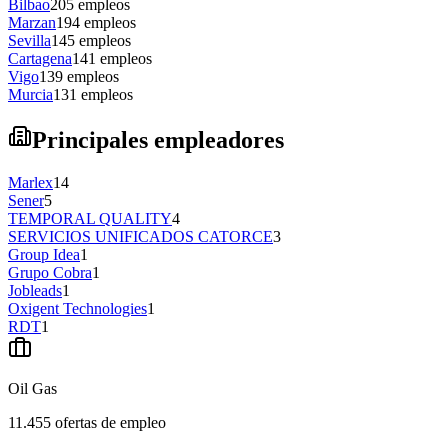
Bilbao
205
empleos
Marzan
194
empleos
Sevilla
145
empleos
Cartagena
141
empleos
Vigo
139
empleos
Murcia
131
empleos
Principales empleadores
Marlex
14
Sener
5
TEMPORAL QUALITY
4
SERVICIOS UNIFICADOS CATORCE
3
Group Idea
1
Grupo Cobra
1
Jobleads
1
Oxigent Technologies
1
RDT
1
Oil Gas
11.455
ofertas de empleo