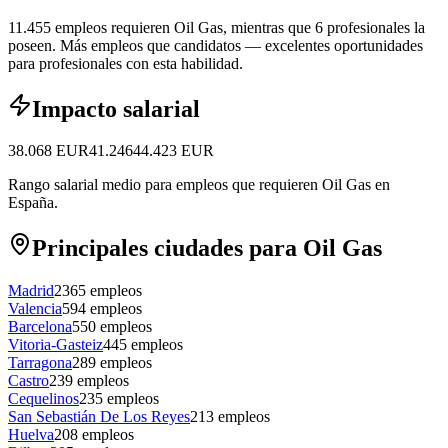
11.455 empleos requieren Oil Gas, mientras que 6 profesionales la
poseen.
Más empleos que candidatos — excelentes oportunidades
para profesionales con esta habilidad.
Impacto salarial
38.068
EUR
41.246
44.423
EUR
Rango salarial medio para empleos que requieren Oil Gas en
España.
Principales ciudades para Oil Gas
Madrid
2365
empleos
Valencia
594
empleos
Barcelona
550
empleos
Vitoria-Gasteiz
445
empleos
Tarragona
289
empleos
Castro
239
empleos
Cequelinos
235
empleos
San Sebastián De Los Reyes
213
empleos
Huelva
208
empleos