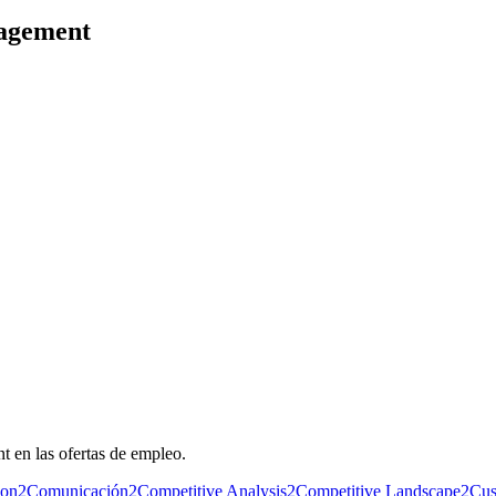
nagement
 en las ofertas de empleo.
ion
2
Comunicación
2
Competitive Analysis
2
Competitive Landscape
2
Cus