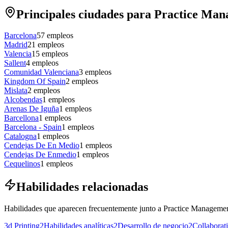
Principales ciudades para Practice Ma
Barcelona
57
empleos
Madrid
21
empleos
Valencia
15
empleos
Sallent
4
empleos
Comunidad Valenciana
3
empleos
Kingdom Of Spain
2
empleos
Mislata
2
empleos
Alcobendas
1
empleos
Arenas De Iguña
1
empleos
Barcellona
1
empleos
Barcelona - Spain
1
empleos
Catalogna
1
empleos
Cendejas De En Medio
1
empleos
Cendejas De Enmedio
1
empleos
Cequelinos
1
empleos
Habilidades relacionadas
Habilidades que aparecen frecuentemente junto a Practice Management
3d Printing
2
Habilidades analíticas
2
Desarrollo de negocio
2
Collaborat