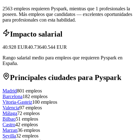
2563 empleos requieren Pyspark, mientras que 1 profesionales la
poseen.
Más empleos que candidatos — excelentes oportunidades
para profesionales con esta habilidad.
Impacto salarial
40.928
EUR
40.736
40.544
EUR
Rango salarial medio para empleos que requieren Pyspark en
España.
Principales ciudades para Pyspark
Madrid
801
empleos
Barcelona
182
empleos
Vitoria-Gasteiz
100
empleos
Valencia
97
empleos
Málaga
72
empleos
Bilbao
51
empleos
Castro
42
empleos
Marzan
36
empleos
Sevilla
32
empleos