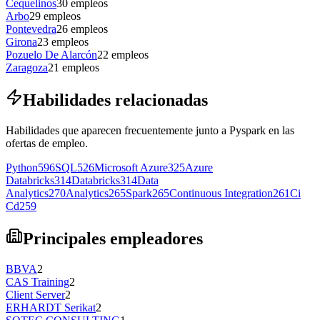
Cequelinos
30
empleos
Arbo
29
empleos
Pontevedra
26
empleos
Girona
23
empleos
Pozuelo De Alarcón
22
empleos
Zaragoza
21
empleos
Habilidades relacionadas
Habilidades que aparecen frecuentemente junto a Pyspark en las
ofertas de empleo.
Python
596
SQL
526
Microsoft Azure
325
Azure
Databricks
314
Databricks
314
Data
Analytics
270
Analytics
265
Spark
265
Continuous Integration
261
Ci
Cd
259
Principales empleadores
BBVA
2
CAS Training
2
Client Server
2
ERHARDT Serikat
2