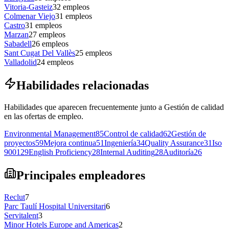
Vitoria-Gasteiz
32
empleos
Colmenar Viejo
31
empleos
Castro
31
empleos
Marzan
27
empleos
Sabadell
26
empleos
Sant Cugat Del Vallès
25
empleos
Valladolid
24
empleos
Habilidades relacionadas
Habilidades que aparecen frecuentemente junto a Gestión de calidad
en las ofertas de empleo.
Environmental Management
85
Control de calidad
62
Gestión de
proyectos
59
Mejora continua
51
Ingeniería
34
Quality Assurance
31
Iso
9001
29
English Proficiency
28
Internal Auditing
28
Auditoría
26
Principales empleadores
Reclut
7
Parc Taulí Hospital Universitari
6
Servitalent
3
Minor Hotels Europe and Americas
2