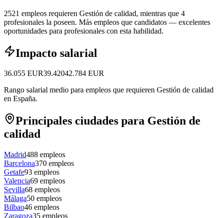
2521 empleos requieren Gestión de calidad, mientras que 4
profesionales la poseen.
Más empleos que candidatos — excelentes
oportunidades para profesionales con esta habilidad.
Impacto salarial
36.055
EUR
39.420
42.784
EUR
Rango salarial medio para empleos que requieren Gestión de calidad
en España.
Principales ciudades para Gestión de
calidad
Madrid
488
empleos
Barcelona
370
empleos
Getafe
93
empleos
Valencia
69
empleos
Sevilla
68
empleos
Málaga
50
empleos
Bilbao
46
empleos
Zaragoza
35
empleos