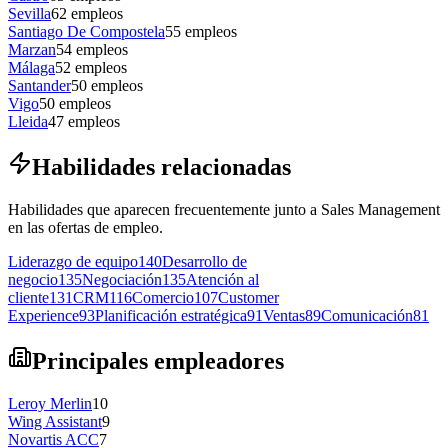
Sevilla
62
empleos
Santiago De Compostela
55
empleos
Marzan
54
empleos
Málaga
52
empleos
Santander
50
empleos
Vigo
50
empleos
Lleida
47
empleos
Habilidades relacionadas
Habilidades que aparecen frecuentemente junto a Sales Management
en las ofertas de empleo.
Liderazgo de equipo
140
Desarrollo de
negocio
135
Negociación
135
Atención al
cliente
131
CRM
116
Comercio
107
Customer
Experience
93
Planificación estratégica
91
Ventas
89
Comunicación
81
Principales empleadores
Leroy Merlin
10
Wing Assistant
9
Novartis ACC
7