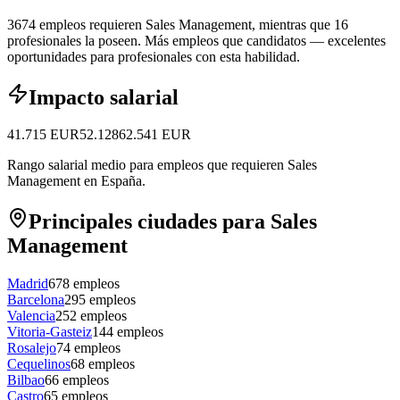
3674 empleos requieren Sales Management, mientras que 16
profesionales la poseen.
Más empleos que candidatos — excelentes
oportunidades para profesionales con esta habilidad.
Impacto salarial
41.715
EUR
52.128
62.541
EUR
Rango salarial medio para empleos que requieren Sales
Management en España.
Principales ciudades para Sales
Management
Madrid
678
empleos
Barcelona
295
empleos
Valencia
252
empleos
Vitoria-Gasteiz
144
empleos
Rosalejo
74
empleos
Cequelinos
68
empleos
Bilbao
66
empleos
Castro
65
empleos