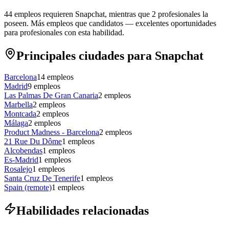
44 empleos requieren Snapchat, mientras que 2 profesionales la
poseen.
Más empleos que candidatos — excelentes oportunidades
para profesionales con esta habilidad.
Principales ciudades para Snapchat
Barcelona
14
empleos
Madrid
9
empleos
Las Palmas De Gran Canaria
2
empleos
Marbella
2
empleos
Montcada
2
empleos
Málaga
2
empleos
Product Madness - Barcelona
2
empleos
21 Rue Du Dôme
1
empleos
Alcobendas
1
empleos
Es-Madrid
1
empleos
Rosalejo
1
empleos
Santa Cruz De Tenerife
1
empleos
Spain (remote)
1
empleos
Habilidades relacionadas