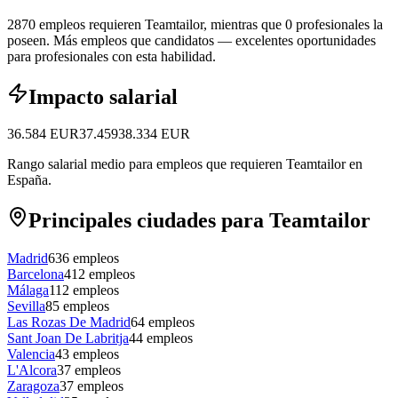
2870 empleos requieren Teamtailor, mientras que 0 profesionales la
poseen.
Más empleos que candidatos — excelentes oportunidades
para profesionales con esta habilidad.
Impacto salarial
36.584
EUR
37.459
38.334
EUR
Rango salarial medio para empleos que requieren Teamtailor en
España.
Principales ciudades para Teamtailor
Madrid
636
empleos
Barcelona
412
empleos
Málaga
112
empleos
Sevilla
85
empleos
Las Rozas De Madrid
64
empleos
Sant Joan De Labritja
44
empleos
Valencia
43
empleos
L'Alcora
37
empleos
Zaragoza
37
empleos