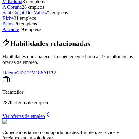
Valladolid
35
empleos
A Coruña
28
empleos
Sant Cugat Del Vallès
25
empleos
Elche
21
empleos
Palma
20
empleos
Alicante
19
empleos
Habilidades relacionadas
Habilidades que aparecen frecuentemente junto a Teamtailor en las
ofertas de empleo.
Udemy
243
CRM
186
AI
132
Teamtailor
2870
ofertas de empleo
Ver ofertas de empleo
Conectamos talento con oportunidades. Empleo, servicios y
freelance en un solo lugar.