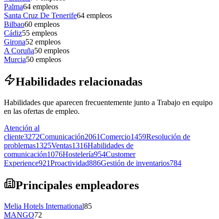
Palma
64
empleos
Santa Cruz De Tenerife
64
empleos
Bilbao
60
empleos
Cádiz
55
empleos
Girona
52
empleos
A Coruña
50
empleos
Murcia
50
empleos
Habilidades relacionadas
Habilidades que aparecen frecuentemente junto a Trabajo en equipo
en las ofertas de empleo.
Atención al
cliente
3272
Comunicación
2061
Comercio
1459
Resolución de
problemas
1325
Ventas
1316
Habilidades de
comunicación
1076
Hostelería
954
Customer
Experience
921
Proactividad
886
Gestión de inventarios
784
Principales empleadores
Melia Hotels International
85
MANGO
72