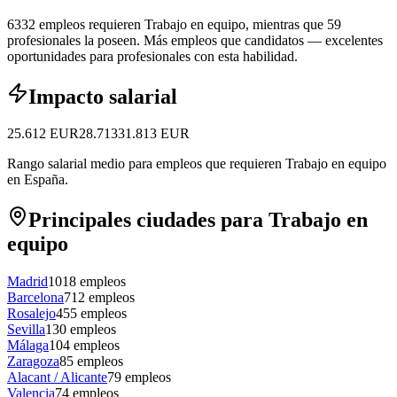
6332 empleos requieren Trabajo en equipo, mientras que 59
profesionales la poseen.
Más empleos que candidatos — excelentes
oportunidades para profesionales con esta habilidad.
Impacto salarial
25.612
EUR
28.713
31.813
EUR
Rango salarial medio para empleos que requieren Trabajo en equipo
en España.
Principales ciudades para Trabajo en
equipo
Madrid
1018
empleos
Barcelona
712
empleos
Rosalejo
455
empleos
Sevilla
130
empleos
Málaga
104
empleos
Zaragoza
85
empleos
Alacant / Alicante
79
empleos
Valencia
74
empleos