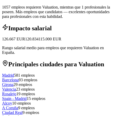
1057 empleos requieren Valuation, mientras que 1 profesionales la
poseen.
Más empleos que candidatos — excelentes oportunidades
para profesionales con esta habilidad.
Impacto salarial
126.667
EUR
120.834
115.000
EUR
Rango salarial medio para empleos que requieren Valuation en
España.
Principales ciudades para Valuation
Madrid
581
empleos
Barcelona
93
empleos
Girona
29
empleos
Valencia
23
empleos
Rosalejo
19
empleos
Spain - Madrid
15
empleos
Alcoy
10
empleos
A Coruña
9
empleos
Ciudad Real
9
empleos