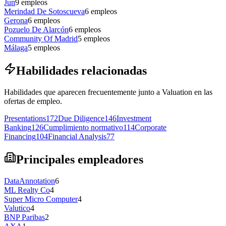
Jun
9
empleos
Merindad De Sotoscueva
6
empleos
Gerona
6
empleos
Pozuelo De Alarcón
6
empleos
Community Of Madrid
5
empleos
Málaga
5
empleos
Habilidades relacionadas
Habilidades que aparecen frecuentemente junto a Valuation en las
ofertas de empleo.
Presentations
172
Due Diligence
146
Investment
Banking
126
Cumplimiento normativo
114
Corporate
Financing
104
Financial Analysis
77
Principales empleadores
DataAnnotation
6
ML Realty Co
4
Super Micro Computer
4
Valutico
4
BNP Paribas
2