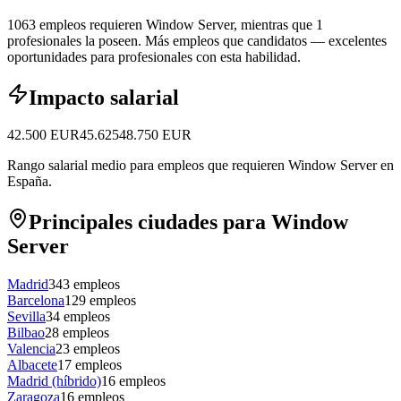
1063 empleos requieren Window Server, mientras que 1
profesionales la poseen.
Más empleos que candidatos — excelentes
oportunidades para profesionales con esta habilidad.
Impacto salarial
42.500
EUR
45.625
48.750
EUR
Rango salarial medio para empleos que requieren Window Server en
España.
Principales ciudades para Window
Server
Madrid
343
empleos
Barcelona
129
empleos
Sevilla
34
empleos
Bilbao
28
empleos
Valencia
23
empleos
Albacete
17
empleos
Madrid (híbrido)
16
empleos
Zaragoza
16
empleos