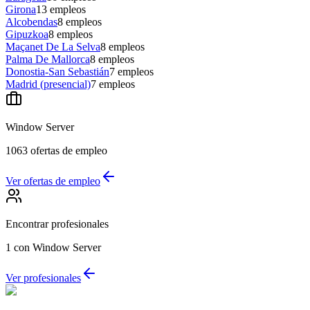
Girona
13
empleos
Alcobendas
8
empleos
Gipuzkoa
8
empleos
Maçanet De La Selva
8
empleos
Palma De Mallorca
8
empleos
Donostia-San Sebastián
7
empleos
Madrid (presencial)
7
empleos
Window Server
1063
ofertas de empleo
Ver ofertas de empleo
Encontrar profesionales
1
con Window Server
Ver profesionales