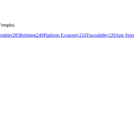
'emploi.
embler
285
Bridging
249
Platform Economy
224
Traceability
220
App Stor