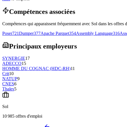
Compétences associées
Compétences qui apparaissent fréquemment avec Sol dans les offres d
Poser
721
Dumper
377
Apache Parquet
354
Assembly Language
316
Ass
Principaux employeurs
SYNERGIE
17
ADECCO
15
HOMME DU COGNAC (HDC-RH)
11
Crit
10
NATUP
9
CNES
6
Thales
5
Sol
10 985
offres d'emploi