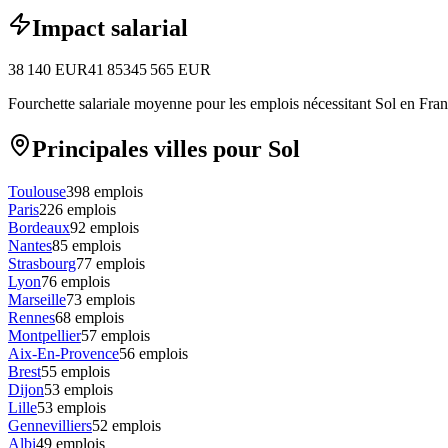
Impact salarial
38 140
EUR
41 853
45 565
EUR
Fourchette salariale moyenne pour les emplois nécessitant Sol en Fran
Principales villes pour Sol
Toulouse
398
emplois
Paris
226
emplois
Bordeaux
92
emplois
Nantes
85
emplois
Strasbourg
77
emplois
Lyon
76
emplois
Marseille
73
emplois
Rennes
68
emplois
Montpellier
57
emplois
Aix-En-Provence
56
emplois
Brest
55
emplois
Dijon
53
emplois
Lille
53
emplois
Gennevilliers
52
emplois
Albi
49
emplois