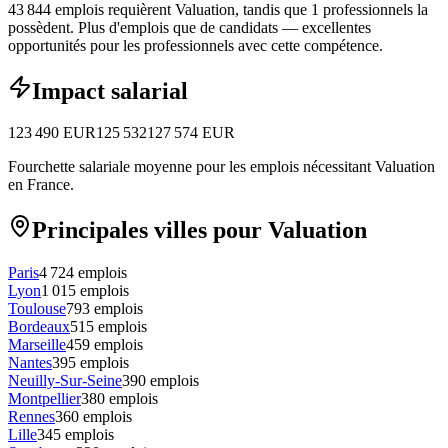
43 844 emplois requièrent Valuation, tandis que 1 professionnels la
possèdent.
Plus d'emplois que de candidats — excellentes
opportunités pour les professionnels avec cette compétence.
Impact salarial
123 490
EUR
125 532
127 574
EUR
Fourchette salariale moyenne pour les emplois nécessitant Valuation
en France.
Principales villes pour Valuation
Paris
4 724
emplois
Lyon
1 015
emplois
Toulouse
793
emplois
Bordeaux
515
emplois
Marseille
459
emplois
Nantes
395
emplois
Neuilly-Sur-Seine
390
emplois
Montpellier
380
emplois
Rennes
360
emplois
Lille
345
emplois