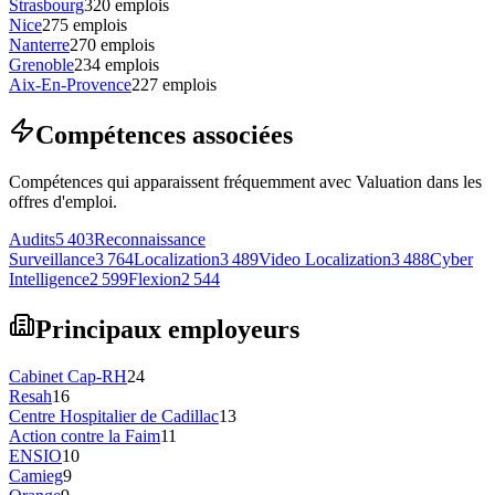
Strasbourg
320
emplois
Nice
275
emplois
Nanterre
270
emplois
Grenoble
234
emplois
Aix-En-Provence
227
emplois
Compétences associées
Compétences qui apparaissent fréquemment avec Valuation dans les
offres d'emploi.
Audits
5 403
Reconnaissance
Surveillance
3 764
Localization
3 489
Video Localization
3 488
Cyber
Intelligence
2 599
Flexion
2 544
Principaux employeurs
Cabinet Cap-RH
24
Resah
16
Centre Hospitalier de Cadillac
13
Action contre la Faim
11
ENSIO
10
Camieg
9