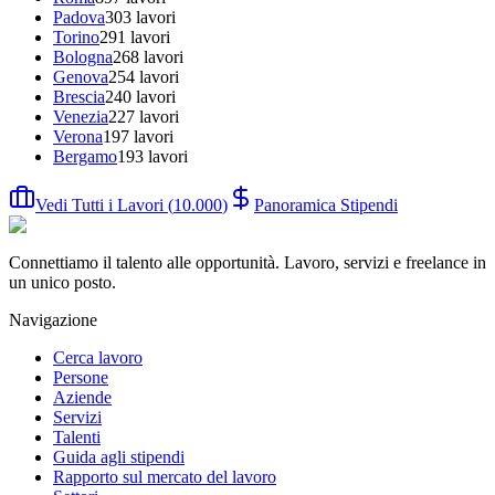
Padova
303
lavori
Torino
291
lavori
Bologna
268
lavori
Genova
254
lavori
Brescia
240
lavori
Venezia
227
lavori
Verona
197
lavori
Bergamo
193
lavori
Vedi Tutti i Lavori
(
10.000
)
Panoramica Stipendi
Connettiamo il talento alle opportunità. Lavoro, servizi e freelance in
un unico posto.
Navigazione
Cerca lavoro
Persone
Aziende
Servizi
Talenti
Guida agli stipendi
Rapporto sul mercato del lavoro