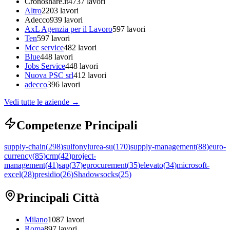
Cronoshare.it
4737
lavori
Altro
2203
lavori
Adecco
939
lavori
AxL Agenzia per il Lavoro
597
lavori
Ten
597
lavori
Mcc service
482
lavori
Blue
448
lavori
Jobs Service
448
lavori
Nuova PSC srl
412
lavori
adecco
396
lavori
Vedi tutte le aziende
→
Competenze Principali
supply-chain
(
298
)
sulfonylurea-su
(
170
)
supply-management
(
88
)
euro-
currency
(
85
)
crm
(
42
)
project-
management
(
41
)
sap
(
37
)
eprocurement
(
35
)
elevato
(
34
)
microsoft-
excel
(
28
)
presidio
(
26
)
Shadowsocks
(
25
)
Principali Città
Milano
1087
lavori
Roma
897
lavori