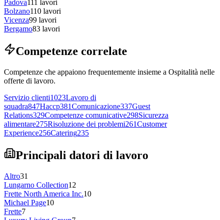
Padova
111
lavori
Bolzano
110
lavori
Vicenza
99
lavori
Bergamo
83
lavori
Competenze correlate
Competenze che appaiono frequentemente insieme a Ospitalità nelle
offerte di lavoro.
Servizio clienti
1023
Lavoro di
squadra
847
Haccp
381
Comunicazione
337
Guest
Relations
329
Competenze comunicative
298
Sicurezza
alimentare
275
Risoluzione dei problemi
261
Customer
Experience
256
Catering
235
Principali datori di lavoro
Altro
31
Lungarno Collection
12
Frette North America Inc.
10
Michael Page
10
Frette
7