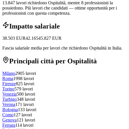
13.847 lavori richiedono Ospitalità, mentre 8 professionisti la
possiedono.
Più lavori che candidati — ottime opportunità per i
professionisti con questa competenza.
Impatto salariale
38.503
EUR
42.165
45.827
EUR
Fascia salariale media per lavori che richiedono Ospitalità in Italia.
Principali città per Ospitalità
Milano
2905
lavori
Roma
1998
lavori
Firenze
825
lavori
Torino
579
lavori
Venezia
500
lavori
Turbigo
348
lavori
Verona
171
lavori
Bologna
133
lavori
Como
127
lavori
Genova
121
lavori
Ferrara
114
lavori