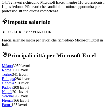
14.782 lavori richiedono Microsoft Excel, mentre 116 professionisti
la possiedono.
Più lavori che candidati — ottime opportunità per i
professionisti con questa competenza.
Impatto salariale
31.993
EUR
35.827
39.660
EUR
Fascia salariale media per lavori che richiedono Microsoft Excel in
Italia.
Principali città per Microsoft Excel
Milano
3059
lavori
Roma
1190
lavori
Torino
341
lavori
Bologna
284
lavori
Genova
210
lavori
Padova
208
lavori
Napoli
201
lavori
Verona
195
lavori
Firenze
166
lavori
Parma
135
lavori