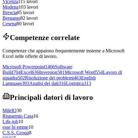
Vicenza
115
lavori
Modena
103
lavori
Brescia
85
lavori
Bergamo
82
lavori
Cesena
80
lavori
Competenze correlate
Competenze che appaiono frequentemente insieme a Microsoft
Excel nelle offerte di lavoro.
Microsoft Powerpoint
1466
Software
Build
704
Excel
636
Inversion
581
Microsoft Word
554
Lavoro di
squadra
502
Risoluzione dei problemi
463
English
Language
393
Analisi dei dati
316
Logistica
313
Principali datori di lavoro
MileIQ
30
Risparmio Casa
16
Life-job
10
esse bi emme
10
C.S.S. Group
8