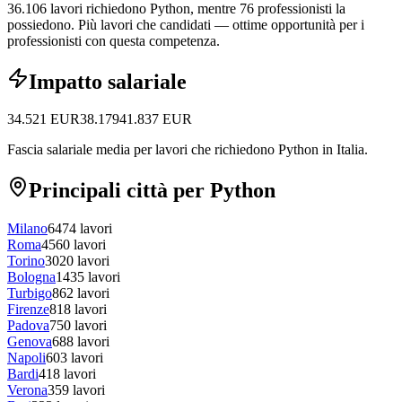
36.106 lavori richiedono Python, mentre 76 professionisti la
possiedono.
Più lavori che candidati — ottime opportunità per i
professionisti con questa competenza.
Impatto salariale
34.521
EUR
38.179
41.837
EUR
Fascia salariale media per lavori che richiedono Python in Italia.
Principali città per Python
Milano
6474
lavori
Roma
4560
lavori
Torino
3020
lavori
Bologna
1435
lavori
Turbigo
862
lavori
Firenze
818
lavori
Padova
750
lavori
Genova
688
lavori
Napoli
603
lavori
Bardi
418
lavori
Verona
359
lavori