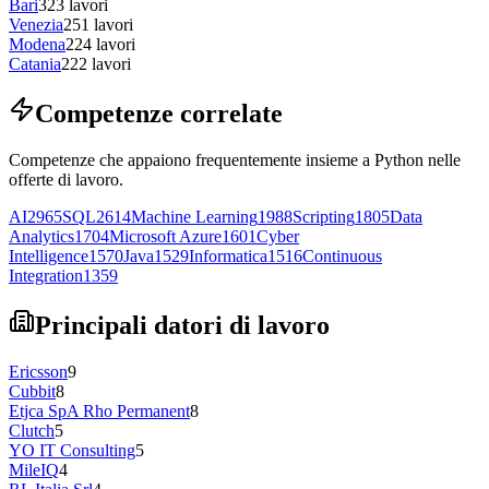
Bari
323
lavori
Venezia
251
lavori
Modena
224
lavori
Catania
222
lavori
Competenze correlate
Competenze che appaiono frequentemente insieme a Python nelle
offerte di lavoro.
AI
2965
SQL
2614
Machine Learning
1988
Scripting
1805
Data
Analytics
1704
Microsoft Azure
1601
Cyber
Intelligence
1570
Java
1529
Informatica
1516
Continuous
Integration
1359
Principali datori di lavoro
Ericsson
9
Cubbit
8
Etjca SpA Rho Permanent
8
Clutch
5
YO IT Consulting
5
MileIQ
4