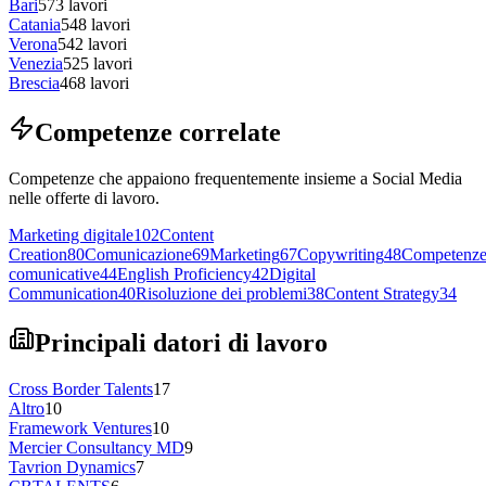
Bari
573
lavori
Catania
548
lavori
Verona
542
lavori
Venezia
525
lavori
Brescia
468
lavori
Competenze correlate
Competenze che appaiono frequentemente insieme a Social Media
nelle offerte di lavoro.
Marketing digitale
102
Content
Creation
80
Comunicazione
69
Marketing
67
Copywriting
48
Competenz
comunicative
44
English Proficiency
42
Digital
Communication
40
Risoluzione dei problemi
38
Content Strategy
34
Principali datori di lavoro
Cross Border Talents
17
Altro
10
Framework Ventures
10
Mercier Consultancy MD
9
Tavrion Dynamics
7