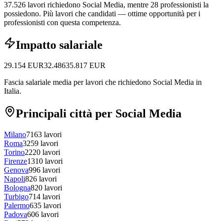
37.526 lavori richiedono Social Media, mentre 28 professionisti la
possiedono.
Più lavori che candidati — ottime opportunità per i
professionisti con questa competenza.
Impatto salariale
29.154
EUR
32.486
35.817
EUR
Fascia salariale media per lavori che richiedono Social Media in
Italia.
Principali città per Social Media
Milano
7163
lavori
Roma
3259
lavori
Torino
2220
lavori
Firenze
1310
lavori
Genova
996
lavori
Napoli
826
lavori
Bologna
820
lavori
Turbigo
714
lavori
Palermo
635
lavori
Padova
606
lavori