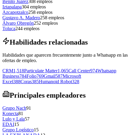
Benito Juárez
308
empleos
Iztapalapa
304
empleos
Azcapotzalco
258
empleos
Gustavo A. Madero
258
empleos
Álvaro Obregón
252
empleos
Toluca
244
empleos
Habilidades relacionadas
Habilidades que aparecen frecuentemente junto a Whatsapp en las
ofertas de empleo.
CRM
1,518
Particulate Matter
1,065
Call Center
974
Whatsapp
Business
784
Folio
769
Gmail
587
Microsoft
Excel
388
Coras
385
Humanoid Robot
328
Principales empleadores
Grupo Nach
91
Konecta
81
Lulo y Lala
57
EDAI
15
Grupo Logístico
15