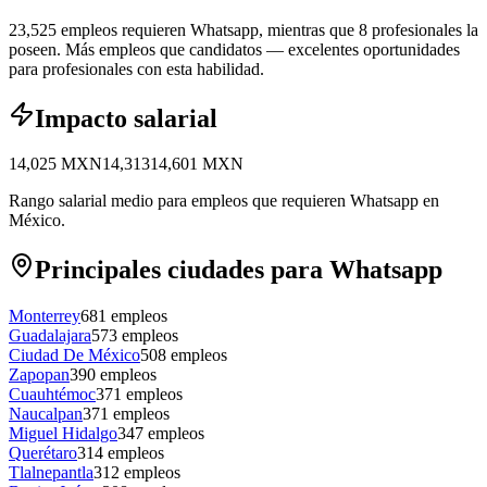
23,525 empleos requieren Whatsapp, mientras que 8 profesionales la
poseen.
Más empleos que candidatos — excelentes oportunidades
para profesionales con esta habilidad.
Impacto salarial
14,025
MXN
14,313
14,601
MXN
Rango salarial medio para empleos que requieren Whatsapp en
México.
Principales ciudades para Whatsapp
Monterrey
681
empleos
Guadalajara
573
empleos
Ciudad De México
508
empleos
Zapopan
390
empleos
Cuauhtémoc
371
empleos
Naucalpan
371
empleos
Miguel Hidalgo
347
empleos
Querétaro
314
empleos
Tlalnepantla
312
empleos