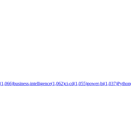
(
1,066
)
business-intelligence
(
1,062
)
ci-cd
(
1,055
)
power-bi
(
1,037
)
Python