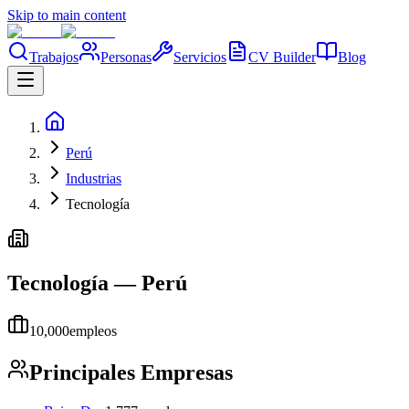
Skip to main content
Trabajos
Personas
Servicios
CV Builder
Blog
Perú
Industrias
Tecnología
Tecnología
—
Perú
10,000
empleos
Principales Empresas