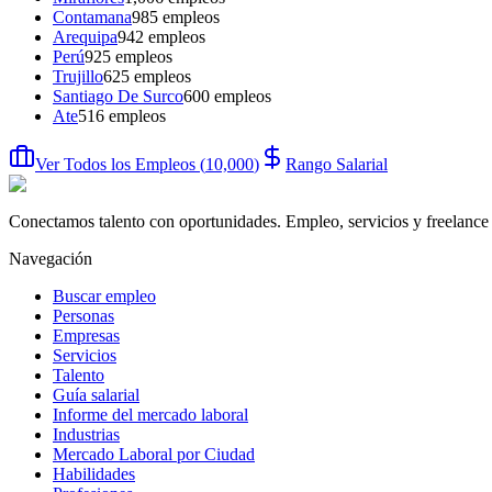
Contamana
985
empleos
Arequipa
942
empleos
Perú
925
empleos
Trujillo
625
empleos
Santiago De Surco
600
empleos
Ate
516
empleos
Ver Todos los Empleos
(
10,000
)
Rango Salarial
Conectamos talento con oportunidades. Empleo, servicios y freelance 
Navegación
Buscar empleo
Personas
Empresas
Servicios
Talento
Guía salarial
Informe del mercado laboral
Industrias
Mercado Laboral por Ciudad
Habilidades