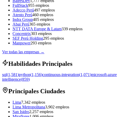
BairesDev
1,777
empleos
FullStack
955
empleos
Adecco Perú
497
empleos
Atento Perú
460
empleos
Indra Group
405
empleos
Abai Perú
365
empleos
NTT DATA Europe & Latam
339
empleos
Concentrix
303
empleos
SEF Perú Holding
295
empleos
Manpower
293
empleos
Ver todas las empresas
→
Habilidades Principales
sql
(
1,581
)
python
(
1,156
)
continuous-integration
(
1,071
)
microsoft-azure
intelligence
(
859
)
Principales Ciudades
Lima
7,342
empleos
Lima Metropolitana
3,902
empleos
San Isidro
2,257
empleos
Miraflores
1,006
empleos