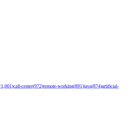
(
1,001
)
call-center
(
972
)
remote-working
(
891
)
java
(
874
)
artificial-