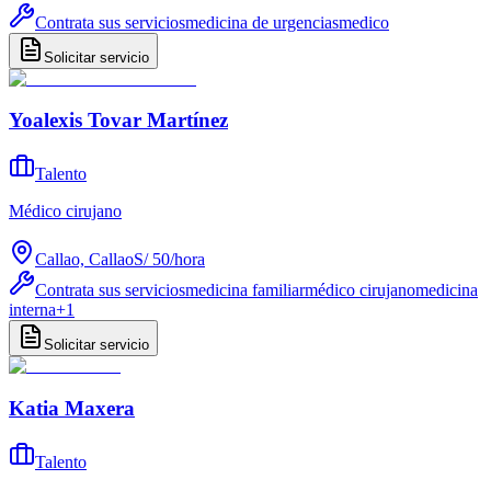
Contrata sus servicios
medicina de urgencias
medico
Solicitar servicio
Yoalexis Tovar Martínez
Talento
Médico cirujano
Callao, Callao
S/ 50
/
hora
Contrata sus servicios
medicina familiar
médico cirujano
medicina
interna
+
1
Solicitar servicio
Katia Maxera
Talento