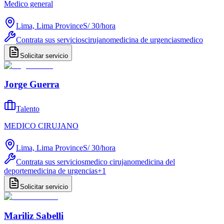
Medico general
Lima, Lima Province
S/ 30
/
hora
Contrata sus servicios
cirujano
medicina de urgencias
medico
Solicitar servicio
Jorge Guerra
Talento
MEDICO CIRUJANO
Lima, Lima Province
S/ 30
/
hora
Contrata sus servicios
medico cirujano
medicina del
deporte
medicina de urgencias
+
1
Solicitar servicio
Mariliz Sabelli