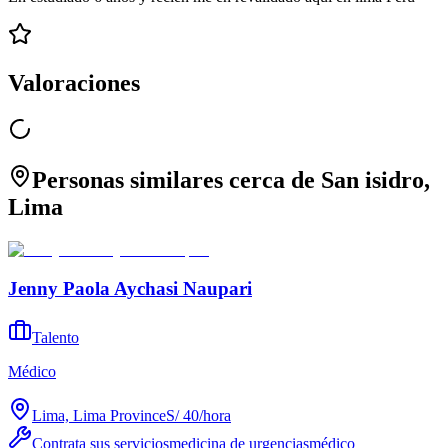
Valoraciones
Personas similares cerca de San isidro,
Lima
Jenny Paola Aychasi Naupari
Talento
Médico
Lima, Lima Province
S/ 40
/
hora
Contrata sus servicios
medicina de urgencias
médico