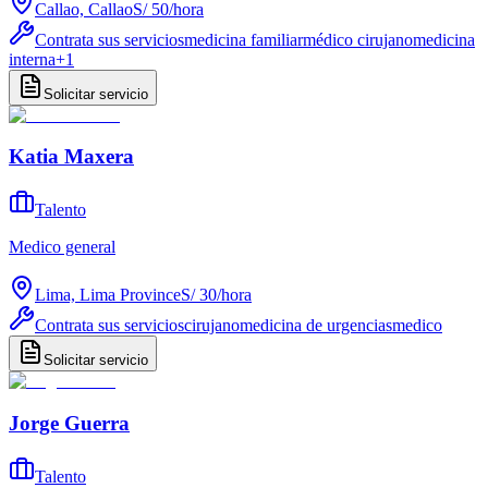
Callao, Callao
S/ 50
/
hora
Contrata sus servicios
medicina familiar
médico cirujano
medicina
interna
+
1
Solicitar servicio
Katia Maxera
Talento
Medico general
Lima, Lima Province
S/ 30
/
hora
Contrata sus servicios
cirujano
medicina de urgencias
medico
Solicitar servicio
Jorge Guerra
Talento