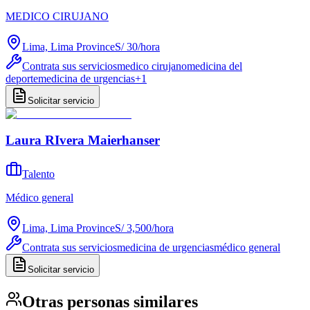
MEDICO CIRUJANO
Lima, Lima Province
S/ 30
/
hora
Contrata sus servicios
medico cirujano
medicina del
deporte
medicina de urgencias
+
1
Solicitar servicio
Laura RIvera Maierhanser
Talento
Médico general
Lima, Lima Province
S/ 3,500
/
hora
Contrata sus servicios
medicina de urgencias
médico general
Solicitar servicio
Otras personas similares