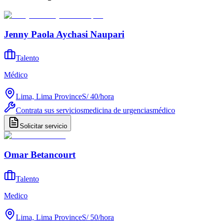
Jenny Paola Aychasi Naupari
Talento
Médico
Lima, Lima Province
S/ 40
/
hora
Contrata sus servicios
medicina de urgencias
médico
Solicitar servicio
Omar Betancourt
Talento
Medico
Lima, Lima Province
S/ 50
/
hora