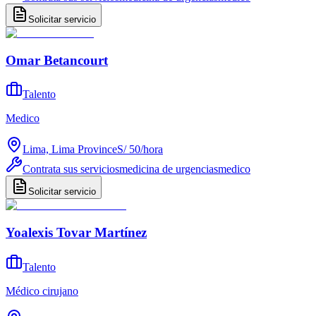
Solicitar servicio
Omar Betancourt
Talento
Medico
Lima, Lima Province
S/ 50
/
hora
Contrata sus servicios
medicina de urgencias
medico
Solicitar servicio
Yoalexis Tovar Martínez
Talento
Médico cirujano