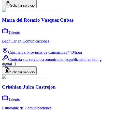
Solicitar servicio
María del Rosario Vásquez Cubas
Talento
Bachiller en Comunicaciones
Cajamarca, Provincia de Cajamarca
S/ 40
/
hora
Contrata sus servicios
comunicaciones
publicidad
marketing
digital
+
1
Solicitar servicio
Cristhian Julca Castrejon
Talento
Estudiante de Comunicaciones