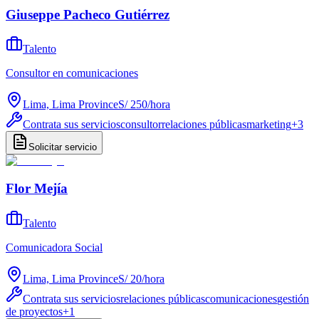
Giuseppe Pacheco Gutiérrez
Talento
Consultor en comunicaciones
Lima, Lima Province
S/ 250
/
hora
Contrata sus servicios
consultor
relaciones públicas
marketing
+
3
Solicitar servicio
Flor Mejía
Talento
Comunicadora Social
Lima, Lima Province
S/ 20
/
hora
Contrata sus servicios
relaciones públicas
comunicaciones
gestión
de proyectos
+
1