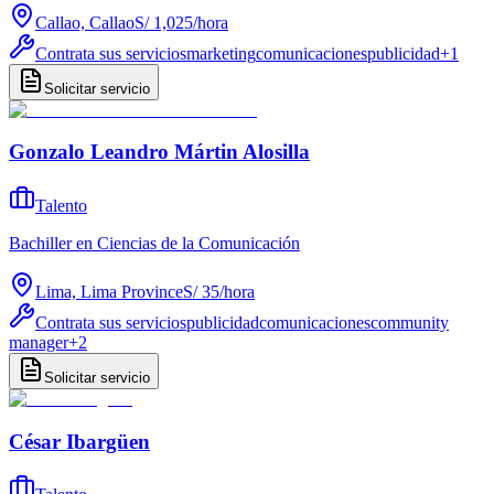
Callao, Callao
S/ 1,025
/
hora
Contrata sus servicios
marketing
comunicaciones
publicidad
+
1
Solicitar servicio
Gonzalo Leandro Mártin Alosilla
Talento
Bachiller en Ciencias de la Comunicación
Lima, Lima Province
S/ 35
/
hora
Contrata sus servicios
publicidad
comunicaciones
community
manager
+
2
Solicitar servicio
César Ibargüen