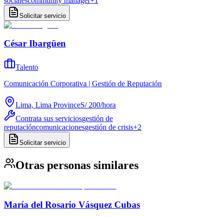
sociales
community manager
+
1
Solicitar servicio
César Ibargüen
Talento
Comunicación Corporativa | Gestión de Reputación
Lima, Lima Province
S/ 200
/
hora
Contrata sus servicios
gestión de
reputación
comunicaciones
gestión de crisis
+
2
Solicitar servicio
Otras personas similares
María del Rosario Vásquez Cubas