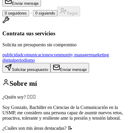
Enviar mensaje
·
0
seguidores
0
siguiendo
Seguir
Contrata sus servicios
Solicita un presupuesto sin compromiso
publicidad
comunicaciones
community manager
marketing
digital
periodismo
Solicitar presupuesto
Enviar mensaje
Sobre mí
¿Quién soy? 🕵🏻‍♂️
Soy Gonzalo, Bachiller en Ciencias de la Comunicación en la
USMP, me considero una persona capaz de asumir nuevos retos,
proactiva, tolerante y resiliente ante la presión y tensión laboral.
¿Cuáles son mis áreas destacadas? 📝