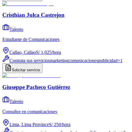
Cristhian Julca Castrejon
Talento
Estudiante de Comunicaciones
Callao, Callao
S/ 1,025
/
hora
Contrata sus servicios
marketing
comunicaciones
publicidad
+
1
Solicitar servicio
Giuseppe Pacheco Gutiérrez
Talento
Consultor en comunicaciones
Lima, Lima Province
S/ 250
/
hora