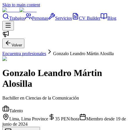
Skip to main content
Trabajos
Personas
Servicios
CV Builder
Blog
Volver
Encuentra profesionales
Gonzalo Leandro Mártin Alosilla
Gonzalo Leandro Mártin
Alosilla
Bachiller en Ciencias de la Comunicación
Talento
Lima, Lima Province
35
PEN
/
hora
Miembro desde
19 de
junio de 2024