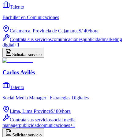
Talento
Bachiller en Comunicaciones
Cajamarca, Provincia de Cajamarca
S/ 40
/
hora
Contrata sus servicios
comunicaciones
publicidad
marketing
digital
+
1
Solicitar servicio
Carlos Avilés
Talento
Social Media Manager | Estrategias Digitales
Lima, Lima Province
S/ 80
/
hora
Contrata sus servicios
social media
manager
publicidad
comunicaciones
+
1
Solicitar servicio