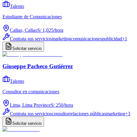
Talento
Estudiante de Comunicaciones
Callao, Callao
S/ 1,025
/
hora
Contrata sus servicios
marketing
comunicaciones
publicidad
+
1
Solicitar servicio
Giuseppe Pacheco Gutiérrez
Talento
Consultor en comunicaciones
Lima, Lima Province
S/ 250
/
hora
Contrata sus servicios
consultor
relaciones públicas
marketing
+
3
Solicitar servicio