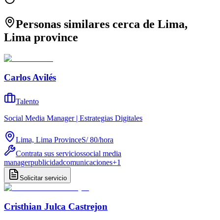
Personas similares cerca de Lima,
Lima province
Carlos Avilés
Talento
Social Media Manager | Estrategias Digitales
Lima, Lima Province
S/ 80
/
hora
Contrata sus servicios
social media
manager
publicidad
comunicaciones
+
1
Solicitar servicio
Cristhian Julca Castrejon