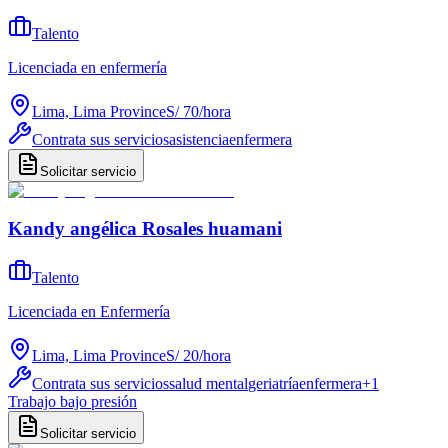
Talento
Licenciada en enfermería
Lima, Lima Province
S/ 70
/
hora
Contrata sus servicios
asistencia
enfermera
Solicitar servicio
Kandy angélica Rosales huamani
Talento
Licenciada en Enfermería
Lima, Lima Province
S/ 20
/
hora
Contrata sus servicios
salud mental
geriatría
enfermera
+
1
Trabajo bajo presión
Solicitar servicio