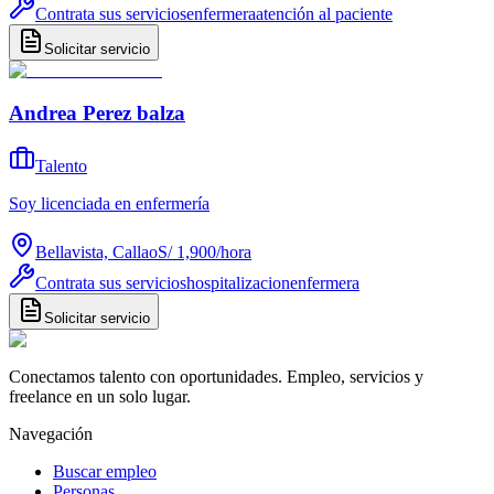
Contrata sus servicios
enfermera
atención al paciente
Solicitar servicio
Andrea Perez balza
Talento
Soy licenciada en enfermería
Bellavista, Callao
S/ 1,900
/
hora
Contrata sus servicios
hospitalizacion
enfermera
Solicitar servicio
Conectamos talento con oportunidades. Empleo, servicios y
freelance en un solo lugar.
Navegación
Buscar empleo
Personas