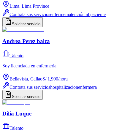
Lima, Lima Province
Contrata sus servicios
enfermera
atención al paciente
Solicitar servicio
Andrea Perez balza
Talento
Soy licenciada en enfermería
Bellavista, Callao
S/ 1,900
/
hora
Contrata sus servicios
hospitalizacion
enfermera
Solicitar servicio
Dilia Luque
Talento