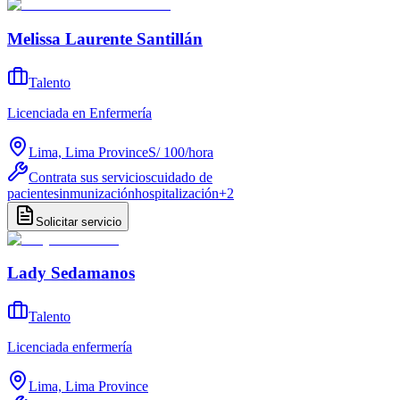
Melissa Laurente Santillán
Talento
Licenciada en Enfermería
Lima, Lima Province
S/ 100
/
hora
Contrata sus servicios
cuidado de
pacientes
inmunización
hospitalización
+
2
Solicitar servicio
Lady Sedamanos
Talento
Licenciada enfermería
Lima, Lima Province