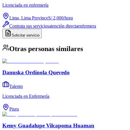
Licenciada en enfermería
Lima, Lima Province
S/ 2,000
/
hora
Contrata sus servicios
atención directa
enfermera
Solicitar servicio
Otras personas similares
Danuska Ordinola Quevedo
Talento
Licenciada en Enfermería
Piura
Kemy Guadalupe Vilcapoma Huaman