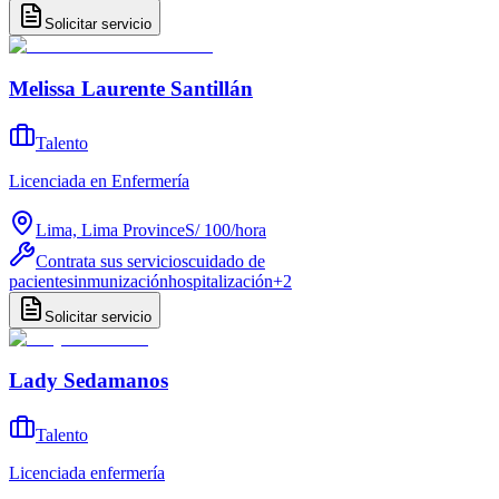
Solicitar servicio
Melissa Laurente Santillán
Talento
Licenciada en Enfermería
Lima, Lima Province
S/ 100
/
hora
Contrata sus servicios
cuidado de
pacientes
inmunización
hospitalización
+
2
Solicitar servicio
Lady Sedamanos
Talento
Licenciada enfermería