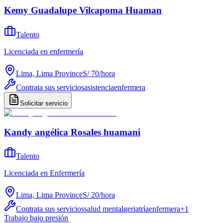
Kemy Guadalupe Vilcapoma Huaman
Talento
Licenciada en enfermería
Lima, Lima Province
S/ 70
/
hora
Contrata sus servicios
asistencia
enfermera
Solicitar servicio
Kandy angélica Rosales huamani
Talento
Licenciada en Enfermería
Lima, Lima Province
S/ 20
/
hora
Contrata sus servicios
salud mental
geriatría
enfermera
+
1
Trabajo bajo presión