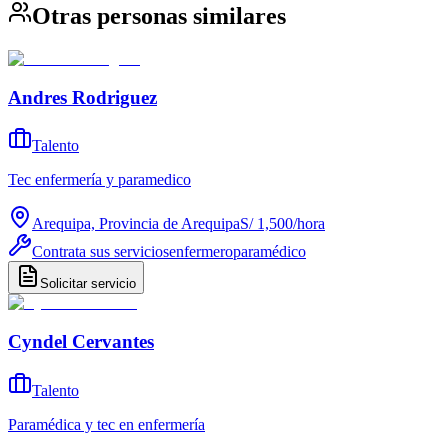
Otras personas similares
Andres Rodriguez
Talento
Tec enfermería y paramedico
Arequipa, Provincia de Arequipa
S/ 1,500
/
hora
Contrata sus servicios
enfermero
paramédico
Solicitar servicio
Cyndel Cervantes
Talento
Paramédica y tec en enfermería