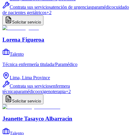
Contrata sus servicios
atención de urgencias
paramédico
cuidado
de pacientes geriátricos
+
2
Solicitar servicio
Lorena Figueroa
Talento
Técnica enfermería titulada/Paramédico
Lima, Lima Province
Contrata sus servicios
enfermera
técnica
paramédico
oxigenoterapia
+
2
Solicitar servicio
Jeanette Tasayco Albarracin
Talento