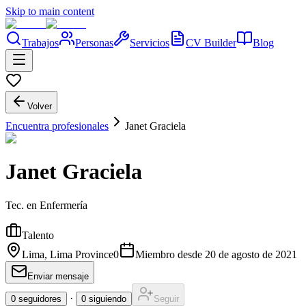
Skip to main content
Trabajos
Personas
Servicios
CV Builder
Blog
Volver
Encuentra profesionales
Janet Graciela
Janet Graciela
Tec. en Enfermería
Talento
Lima, Lima Province
0
Miembro desde
20 de agosto de 2021
Enviar mensaje
·
0
seguidores
0
siguiendo
Seguir