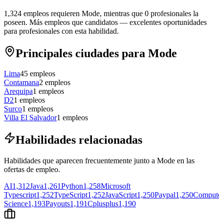
1,324 empleos requieren Mode, mientras que 0 profesionales la
poseen.
Más empleos que candidatos — excelentes oportunidades
para profesionales con esta habilidad.
Principales ciudades para Mode
Lima
45
empleos
Contamana
2
empleos
Arequipa
1
empleos
D2
1
empleos
Surco
1
empleos
Villa El Salvador
1
empleos
Habilidades relacionadas
Habilidades que aparecen frecuentemente junto a Mode en las
ofertas de empleo.
AI
1,312
Java
1,261
Python
1,258
Microsoft
Typescript
1,252
TypeScript
1,252
JavaScript
1,250
Paypal
1,250
Comput
Science
1,193
Payouts
1,191
Cplusplus
1,190