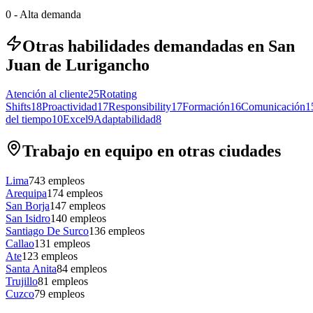
0
-
Alta demanda
Otras habilidades demandadas en San
Juan de Lurigancho
Atención al cliente
25
Rotating
Shifts
18
Proactividad
17
Responsibility
17
Formación
16
Comunicación
1
del tiempo
10
Excel
9
Adaptabilidad
8
Trabajo en equipo en otras ciudades
Lima
743
empleos
Arequipa
174
empleos
San Borja
147
empleos
San Isidro
140
empleos
Santiago De Surco
136
empleos
Callao
131
empleos
Ate
123
empleos
Santa Anita
84
empleos
Trujillo
81
empleos
Cuzco
79
empleos