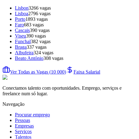
Lisbon
3266
vagas
Lisboa
2796
vagas
Porto
1893
vagas
Faro
683
vagas
Cascais
390
vagas
Viseu
390
vagas
Funchal
382
vagas
Braga
337
vagas
Albufeira
324
vagas
Beato António
308
vagas
Ver Todas as Vagas
(
10 000
)
Faixa Salarial
Conectamos talento com oportunidades. Emprego, serviços e
freelance num só lugar.
Navegação
Procurar emprego
Pessoas
Empresas
Serviços
Talentos