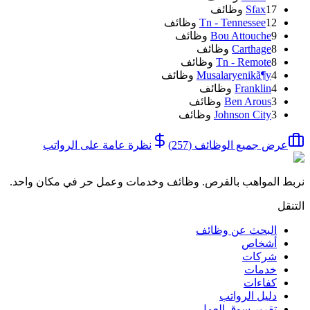
17
Sfax
وظائف
12
Tn - Tennessee
وظائف
9
Bou Attouche
وظائف
8
Carthage
وظائف
8
Tn - Remote
وظائف
4
Musalaryenikã¶y
وظائف
4
Franklin
وظائف
3
Ben Arous
وظائف
3
Johnson City
وظائف
عرض جميع الوظائف
(
257
)
نظرة عامة على الرواتب
نربط المواهب بالفرص. وظائف وخدمات وعمل حر في مكان واحد.
التنقل
البحث عن وظائف
أشخاص
شركات
خدمات
كفاءات
دليل الرواتب
تقرير سوق العمل