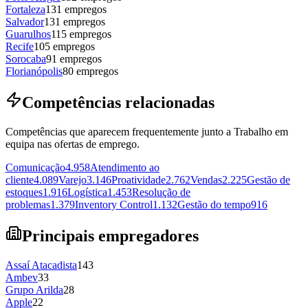
Fortaleza
131
empregos
Salvador
131
empregos
Guarulhos
115
empregos
Recife
105
empregos
Sorocaba
91
empregos
Florianópolis
80
empregos
Competências relacionadas
Competências que aparecem frequentemente junto a Trabalho em
equipa nas ofertas de emprego.
Comunicação
4.958
Atendimento ao
cliente
4.089
Varejo
3.146
Proatividade
2.762
Vendas
2.225
Gestão de
estoques
1.916
Logística
1.453
Resolução de
problemas
1.379
Inventory Control
1.132
Gestão do tempo
916
Principais empregadores
Assaí Atacadista
143
Ambev
33
Grupo Arilda
28
Apple
22