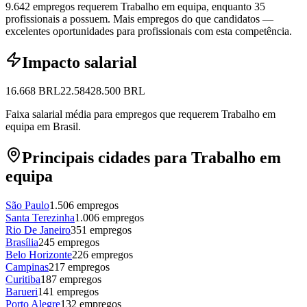
9.642 empregos requerem Trabalho em equipa, enquanto 35
profissionais a possuem.
Mais empregos do que candidatos —
excelentes oportunidades para profissionais com esta competência.
Impacto salarial
16.668
BRL
22.584
28.500
BRL
Faixa salarial média para empregos que requerem Trabalho em
equipa em Brasil.
Principais cidades para Trabalho em
equipa
São Paulo
1.506
empregos
Santa Terezinha
1.006
empregos
Rio De Janeiro
351
empregos
Brasília
245
empregos
Belo Horizonte
226
empregos
Campinas
217
empregos
Curitiba
187
empregos
Barueri
141
empregos
Porto Alegre
132
empregos