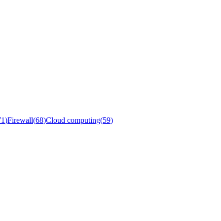
71
)
Firewall
(
68
)
Cloud computing
(
59
)