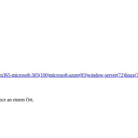
m365-microsoft-365
(
100
)
microsoft-azure
(
83
)
window-server
(
72
)
linux
(
nce an einem Ort.