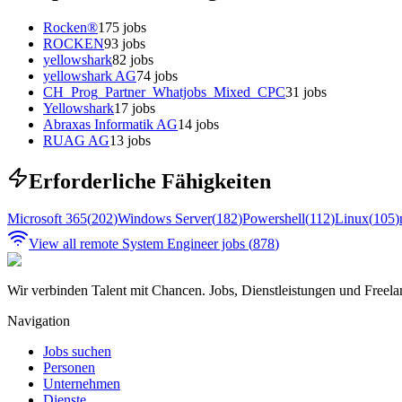
Rocken®
175
jobs
ROCKEN
93
jobs
yellowshark
82
jobs
yellowshark AG
74
jobs
CH_Prog_Partner_Whatjobs_Mixed_CPC
31
jobs
Yellowshark
17
jobs
Abraxas Informatik AG
14
jobs
RUAG AG
13
jobs
Erforderliche Fähigkeiten
Microsoft 365
(
202
)
Windows Server
(
182
)
Powershell
(
112
)
Linux
(
105
)
View all remote
System Engineer
jobs (
878
)
Wir verbinden Talent mit Chancen. Jobs, Dienstleistungen und Freela
Navigation
Jobs suchen
Personen
Unternehmen
Dienste