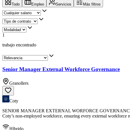
Todo
Empleo
Servicios
Más filtros
1
trabajo encontrado
Senior Manager External Workforce Governance
Granollers
Coty
SENIOR MANAGER EXTERNAL WORFORCE GOVERNANCE Location: To 
Coty’s non‑employed workforce, ensuring every external workforce req
Híbrido