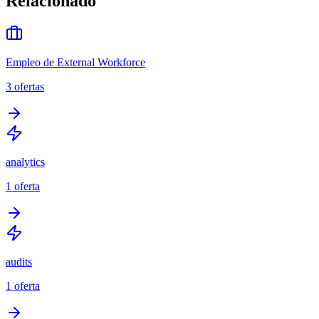
Relacionado
Empleo de External Workforce
3
ofertas
analytics
1
oferta
audits
1
oferta