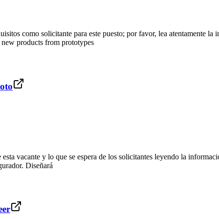
itos como solicitante para este puesto; por favor, lea atentamente la i
e new products from prototypes
moto
sta vacante y lo que se espera de los solicitantes leyendo la informació
egurador. Diseñará
eer