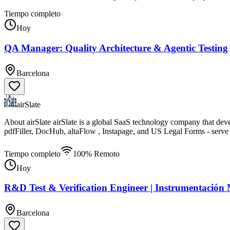
Tiempo completo
Hoy
QA Manager: Quality Architecture & Agentic Testing
Barcelona
airSlate
About airSlate airSlate is a global SaaS technology company that d
pdfFiller, DocHub, altaFlow , Instapage, and US Legal Forms - serve 
Tiempo completo
100% Remoto
Hoy
R&D Test & Verification Engineer | Instrumentación
Barcelona